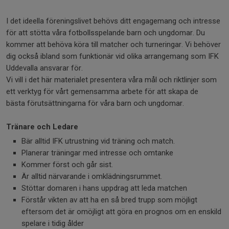
I det ideella föreningslivet behövs ditt engagemang och intresse
för att stötta våra fotbollsspelande barn och ungdomar. Du
kommer att behöva köra till matcher och turneringar. Vi behöver
dig också ibland som funktionär vid olika arrangemang som IFK
Uddevalla ansvarar för.
Vi vill i det här materialet presentera våra mål och riktlinjer som
ett verktyg för vårt gemensamma arbete för att skapa de
bästa förutsättningarna för våra barn och ungdomar.
Tränare och Ledare
Bär alltid IFK utrustning vid träning och match.
Planerar träningar med intresse och omtanke
Kommer först och går sist.
Är alltid närvarande i omklädningsrummet.
Stöttar domaren i hans uppdrag att leda matchen
Förstår vikten av att ha en så bred trupp som möjligt
eftersom det är omöjligt att göra en prognos om en enskild
spelare i tidig ålder