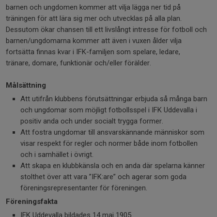
barnen och ungdomen kommer att vilja lägga ner tid på
träningen för att lära sig mer och utvecklas på alla plan.
Dessutom ökar chansen till ett livslångt intresse för fotboll och
barnen/ungdomarna kommer att även i vuxen ålder vilja
fortsätta finnas kvar i IFK-familjen som spelare, ledare,
tränare, domare, funktionär och/eller förälder.
Målsättning
Att utifrån klubbens förutsättningar erbjuda så många barn
och ungdomar som möjligt fotbollsspel i IFK Uddevalla i
positiv anda och under socialt trygga former.
Att fostra ungdomar till ansvarskännande människor som
visar respekt för regler och normer både inom fotbollen
och i samhället i övrigt.
Att skapa en klubbkänsla och en anda där spelarna känner
stolthet över att vara ”IFK:are” och agerar som goda
föreningsrepresentanter för föreningen.
Föreningsfakta
IFK Uddevalla bildades 14 maj 1905