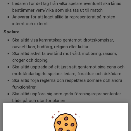
Ledaren för det lag från vilka spelare eventuellt ska lånas
bestämmer vem/vilka som ska tas ut till match
Ansvarar för att laget alltid är representerat på möten
internt och externt.
Spelare
Ska alltid visa kamratskap gentemot idrottskompisar,
oavsett kön, hudfärg, religion eller kultur.
Ska alltid aktivt ta avstånd mot våld, mobbning, rasism,
droger och doping.
Ska alltid uppträda på ett just sätt gentemot sina egna och
motståndarlagets spelare, ledare, föräldrar och åskådare.
Ska alltid följa reglerna och respektera domare och andra
funktionärer.
Ska alltid uppföra sig som goda föreningsrepresentanter
både på och utanför planen
Förälder
Heja på ett positivt sätt och uppmuntra hela laget.
Ställ inte för höga krav. Kom ihåg att det handlar om barn
som vill spela fotboll med sina kompisar för att de tycker