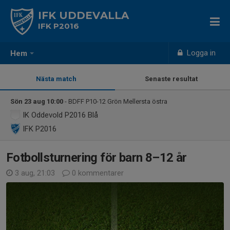
IFK UDDEVALLA
IFK P2016
Logga in
Hem
Nästa match
Senaste resultat
Sön 23 aug 10:00
- BDFF P10-12 Grön Mellersta östra
IK Oddevold P2016 Blå
IFK P2016
Fotbollsturnering för barn 8–12 år
3 aug, 21:03
0 kommentarer