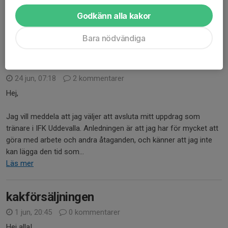
Vi startar upp träningarna igen vecka 30, måndagen den 20 juli.
Godkänn alla kakor
Vi ser fram emot att träffa er alla igen efter ledigheten....
Läs mer
Bara nödvändiga
P 16
24 jun, 07:18
2 kommentarer
Hej,
Jag vill meddela att jag väljer att avsluta mitt uppdrag som
tränare i IFK Uddevalla. Anledningen är att jag har för mycket att
göra med arbete och andra åtaganden, och känner att jag inte
kan lägga den tid som...
Läs mer
kakförsäljningen
1 jun, 20:45
0 kommentarer
Hej alla!