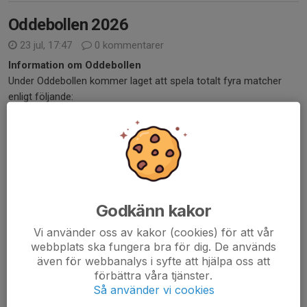
Oddebollen 2026
23 jul, 17:47
0 kommentarer
Information om Oddebollen
Under Oddebollen kommer laget att spela totalt fyra matcher
enligt följande:
Lördag:
2 matcher
Söndag:
2 matcher
Mellan vissa matcher kan det bli längre väntetider. Information
om samlingstider och...
Läs mer
Godkänn kakor
Sommaruppehåll
Vi använder oss av kakor (cookies) för att vår
webbplats ska fungera bra för dig. De används
25 jun, 18:37
0 kommentarer
även för webbanalys i syfte att hjälpa oss att
Hej
förbättra våra tjänster.
Nu tar P2016 sommaruppehåll och vi önskar alla spelare och
Så använder vi cookies
familjer en riktigt härlig sommar!