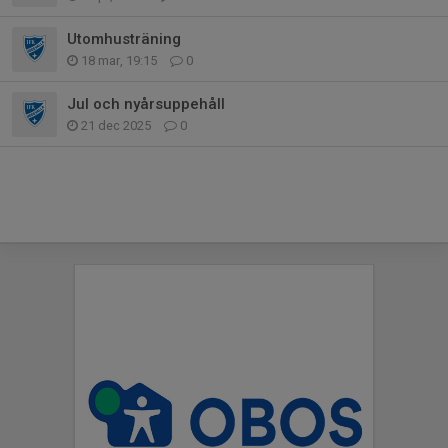
Utomhusträning
18 mar, 19:15
0
Jul och nyårsuppehåll
21 dec 2025
0