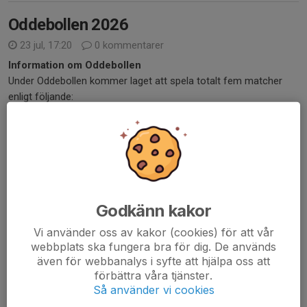
Oddebollen 2026
23 jul, 17:20
0 kommentarer
Information om Oddebollen
Under Oddebollen kommer laget att spela totalt fem matcher
enligt följande:
Fredag:
2 matcher
Lördag:
2 matcher
Söndag:
1 match
Mellan vissa matcher kan det bli längre väntetider. Information
om...
Läs mer
Godkänn kakor
Vi använder oss av kakor (cookies) för att vår
Sommaruppehåll
webbplats ska fungera bra för dig. De används
även för webbanalys i syfte att hjälpa oss att
16 jun, 19:19
0 kommentarer
förbättra våra tjänster.
Hej
Så använder vi cookies
Nu tar P2015 sommaruppehåll och vi önskar alla spelare och