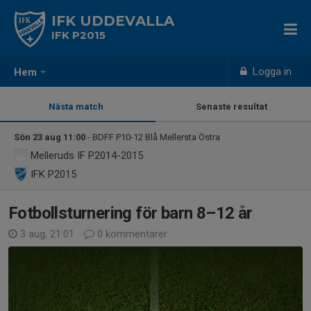
IFK UDDEVALLA
IFK P2015
Logga in
Hem
Nästa match
Senaste resultat
Sön 23 aug 11:00
- BDFF P10-12 Blå Mellersta Östra
Melleruds IF P2014-2015
IFK P2015
Fotbollsturnering för barn 8–12 år
3 aug, 21:01
0 kommentarer