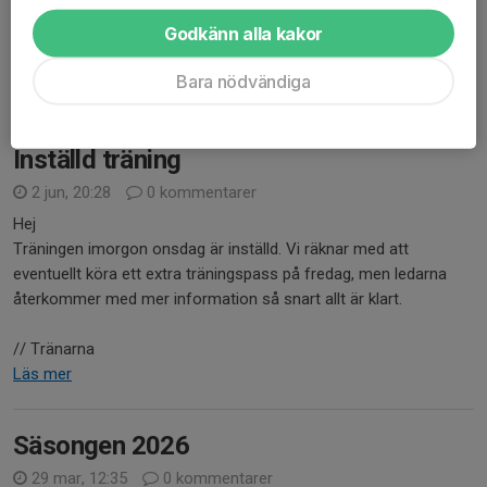
familjer en riktigt härlig sommar!
Godkänn alla kakor
Vi startar upp träningarna igen vecka 30, tisdagen den 21 juli. Vi
ser fram emot att träffa er alla igen efter ledigheten....
Bara nödvändiga
Läs mer
Inställd träning
2 jun, 20:28
0 kommentarer
Hej
Träningen imorgon onsdag är inställd. Vi räknar med att
eventuellt köra ett extra träningspass på fredag, men ledarna
återkommer med mer information så snart allt är klart.
// Tränarna
Läs mer
Säsongen 2026
29 mar, 12:35
0 kommentarer