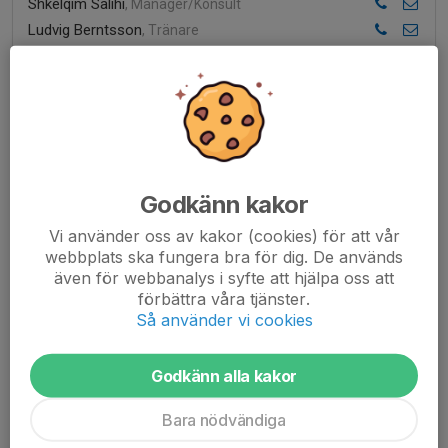
Shkelqim Salihi
, Manager/Konsult
Ludvig Berntsson
, Tränare
Emma Hagström
, Fys Tränare
Nickolaj Jakobsen Björnsson
, Målvaktstränare
IFK P2015
Sultan Istamulov
, Tränare
Shadman Mahmoud
, Tränare
Godkänn kakor
IFK P2016
Vi använder oss av kakor (cookies) för att vår
Valon Adra
, Ledare
webbplats ska fungera bra för dig. De används
Bashar Mohamed
, Tränare
även för webbanalys i syfte att hjälpa oss att
Vu le
, Tränare
förbättra våra tjänster.
Så använder vi cookies
Beslim Jashari
, Tränare
IFK P2018
Godkänn alla kakor
Mahmoud AlMouti
, Tränare
Mike Almouti
, Tränare
Bara nödvändiga