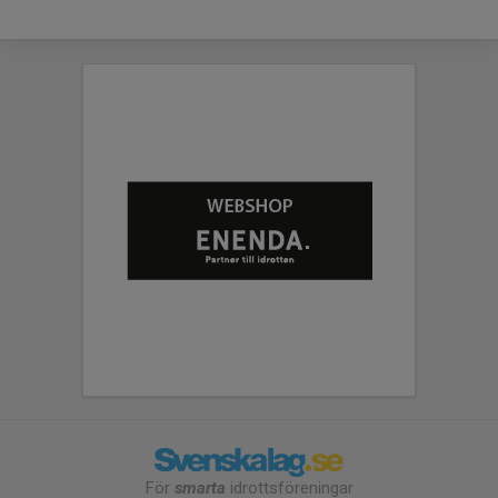
För
smarta
idrottsföreningar