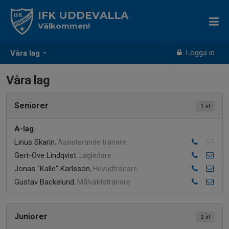
IFK UDDEVALLA
Välkommen!
Logga in
Våra lag
Våra lag
Seniorer
1 st
A-lag
Linus Skarin
, Assisterande tränare
Gert-Ove Lindqvist
, Lagledare
Jonas "Kalle" Karlsson
, Huvudtränare
Gustav Backelund
, Målvaktstränare
Juniorer
2 st