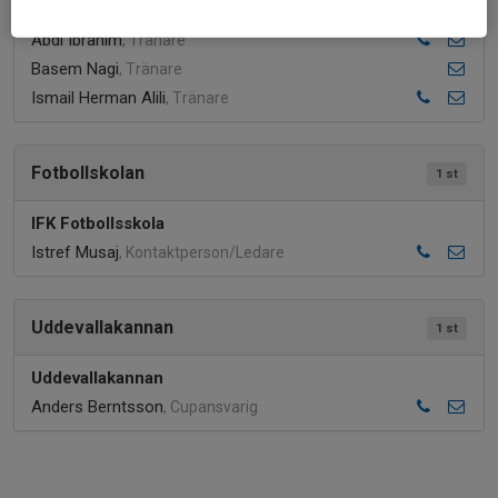
IFK P2019
Abdi Ibrahim
, Tränare
Basem Nagi
, Tränare
Ismail Herman Alili
, Tränare
Fotbollskolan
1 st
IFK Fotbollsskola
Istref Musaj
, Kontaktperson/Ledare
Uddevallakannan
1 st
Uddevallakannan
Anders Berntsson
, Cupansvarig