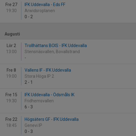
Fre 27
IFK Uddevalla - Eds FF
19:30
Arwidsroplanen
0
-
2
Augusti
Lör 2
Trollhättans BOIS - IFK Uddevalla
13:00
Stensnäsvallen, Bovallstrand
-
Fre 8
Vallens IF - IFK Uddevalla
19:00
Stora Höga IP 2
2
-
1
Fre 15
IFK Uddevalla - Ödsmåls IK
19:30
Fridhemsvallen
6
-
3
Fre 22
Högsäters GF - IFK Uddevalla
18:45
Genevi IP
0
-
3