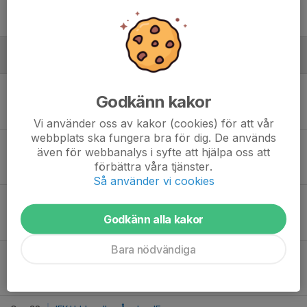
19:00
Fridhemsvallen
5
-
0
Maj
Fre 9
Skärhamns IK - IFK Uddevalla
Godkänn kakor
19:30
Tjörns Sparbank Arena
0
-
2
Vi använder oss av kakor (cookies) för att vår
webbplats ska fungera bra för dig. De används
Fre 16
IFK Uddevalla - Lysekils AIK
även för webbanalys i syfte att hjälpa oss att
19:00
Fridhemsvallen
förbättra våra tjänster.
3
-
0
Så använder vi cookies
Tis 20
IFK Uddevalla - Hamburgsunds IF
19:30
Fridhemsvallen Konstgräs
Godkänn alla kakor
2
-
2
Bara nödvändiga
Lör 24
IFK Åmål - IFK Uddevalla
13:00
Örnäsvallen
1
-
1