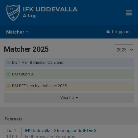
IFK UDDEVALLA
A-lag
Logga in
Matcher
Matcher 2025
Div.4 Herr Bohuslän-Dalsland
DM Grupp A
DM BFF Herr Kvartsfinaler 2025
Visa
fler
Februari
Lör 1
IFK Uddevalla - Stenungsunds IF Div.3
13:00
Fridhemsvallen Konstgräs