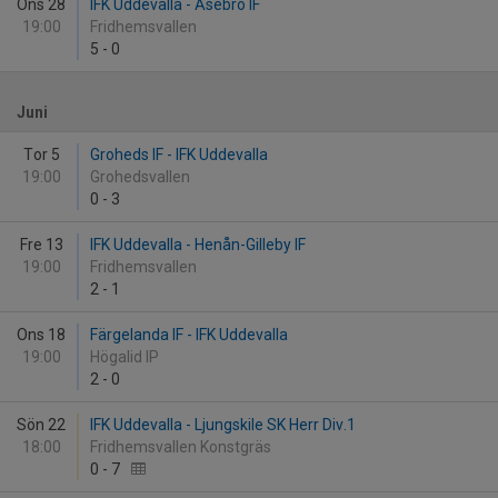
Ons 28
IFK Uddevalla - Åsebro IF
19:00
Fridhemsvallen
5
-
0
Juni
Tor 5
Groheds IF - IFK Uddevalla
19:00
Grohedsvallen
0
-
3
Fre 13
IFK Uddevalla - Henån-Gilleby IF
19:00
Fridhemsvallen
2
-
1
Ons 18
Färgelanda IF - IFK Uddevalla
19:00
Högalid IP
2
-
0
Sön 22
IFK Uddevalla - Ljungskile SK Herr Div.1
18:00
Fridhemsvallen Konstgräs
0
-
7