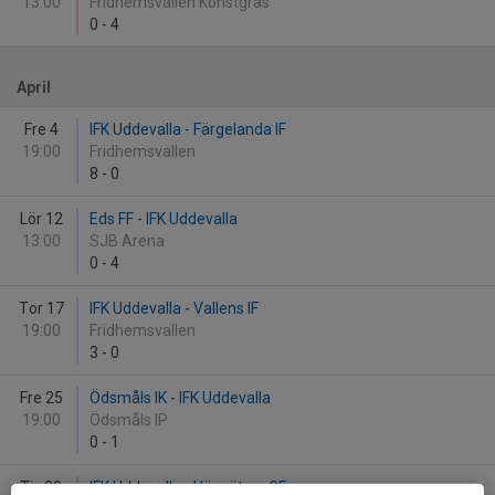
13:00
Fridhemsvallen Konstgräs
0
-
4
April
Fre 4
IFK Uddevalla - Färgelanda IF
19:00
Fridhemsvallen
8
-
0
Lör 12
Eds FF - IFK Uddevalla
13:00
SJB Arena
0
-
4
Tor 17
IFK Uddevalla - Vallens IF
19:00
Fridhemsvallen
3
-
0
Fre 25
Ödsmåls IK - IFK Uddevalla
19:00
Ödsmåls IP
0
-
1
Tis 29
IFK Uddevalla - Högsäters GF