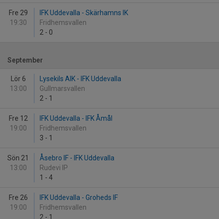
Fre 29
IFK Uddevalla - Skärhamns IK
19:30
Fridhemsvallen
2
-
0
September
Lör 6
Lysekils AIK - IFK Uddevalla
13:00
Gullmarsvallen
2
-
1
Fre 12
IFK Uddevalla - IFK Åmål
19:00
Fridhemsvallen
3
-
1
Sön 21
Åsebro IF - IFK Uddevalla
13:00
Rudevi IP
1
-
4
Fre 26
IFK Uddevalla - Groheds IF
19:00
Fridhemsvallen
2
-
1