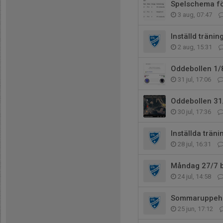
Spelschema fö
3 aug, 07:47
Inställd träni
2 aug, 15:31
Oddebollen 1/
31 jul, 17:06
Oddebollen 31
30 jul, 17:36
Inställda trän
28 jul, 16:31
Måndag 27/7 bö
24 jul, 14:58
Sommaruppehå
25 jun, 17:12