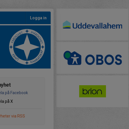
Logga in
nyhet
la på Facebook
la på X
heter via RSS