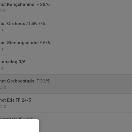
mot Kungshamns IF 20/6
0
mot Groheds / LSK 7/6
0
mot Stenungsunds IF 6/6
0
ng onsdag 3/6
0
mot Grebbestads IF 31/5
0
mot Eds FF 24/5
0
ot Stala IF 10/5
0