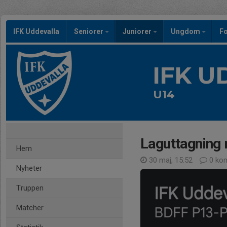
IFK Uddevalla
Seniorer
Juniorer
Ungdom
Fo
IFK 
U14
Laguttagning 
Hem
30 maj, 15:52
0 ko
Nyheter
Truppen
Matcher