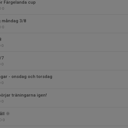
r Färgelanda cup
0
ng måndag 3/8
0
8
0
/7
0
ingar - onsdag och torsdag
0
rjar träningarna igen!
0
ll 🌞
0