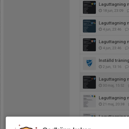
Laguttagning 
18 jun, 23:09
Laguttagning 
4 jun, 23:46
Laguttagning 
4 jun, 23:46
Inställd träni
2 jun, 13:16
Laguttagning 
30 maj, 15:52
Laguttagning 
21 maj, 20:38
Laguttagning m
7 maj, 20:03