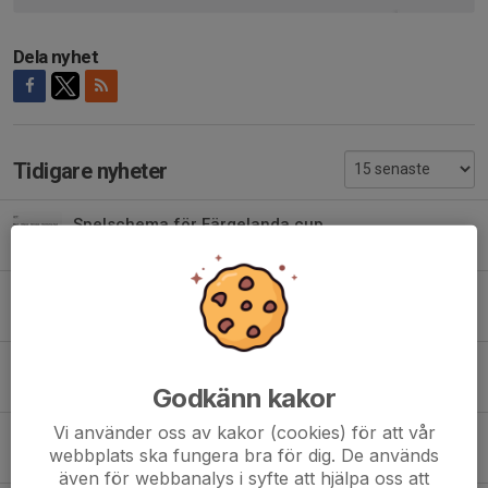
Dela nyhet
Tidigare nyheter
Spelschema för Färgelanda cup
3 aug, 07:47
0
Inställd träning måndag 3/8
2 aug, 15:31
0
Oddebollen 1/8
31 jul, 17:06
0
Godkänn kakor
Vi använder oss av kakor (cookies) för att vår
Oddebollen 31/7
webbplats ska fungera bra för dig. De används
30 jul, 17:36
0
även för webbanalys i syfte att hjälpa oss att