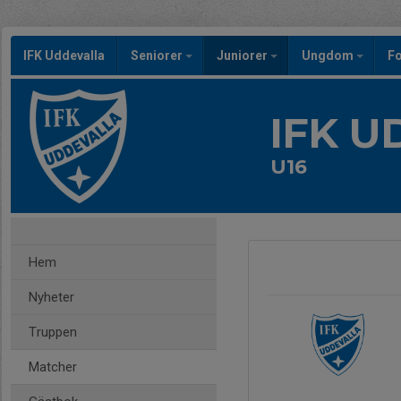
IFK Uddevalla
Seniorer
Juniorer
Ungdom
Fo
IFK 
U16
Hem
Nyheter
Truppen
Matcher