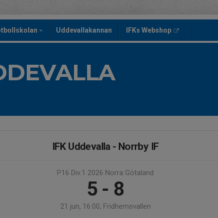
tbollskolan
Uddevallakannan
IFKs Webshop
UDDEVALLA
IFK Uddevalla - Norrby IF
P16 Div.1 2026 Norra Götaland
5 - 8
21 jun, 16:00, Fridhemsvallen