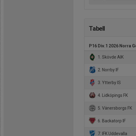
Tabell
P16 Div.1 2026 Norra G
1. Skövde AIK
2. Norrby IF
3. Ytterby IS
4. Lidköpings FK
5. Vänersborgs FK
6. Backatorp IF
7. IFK Uddevalla