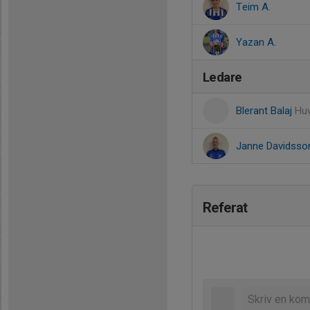
Teim A.
Yazan A.
Ledare
Blerant Balaj
Huv
Janne Davidss
Referat