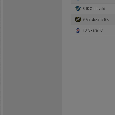
8. IK Oddevold
9. Gerdskens BK
10. Skara FC