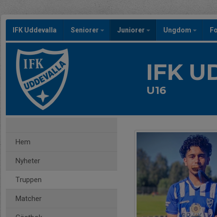
IFK Uddevalla
Seniorer
Juniorer
Ungdom
Fo
IFK 
U16
Hem
Nyheter
Truppen
Matcher