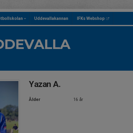
tbollskolan
Uddevallakannan
IFKs Webshop
UDDEVALLA
Yazan A.
Ålder
16 år