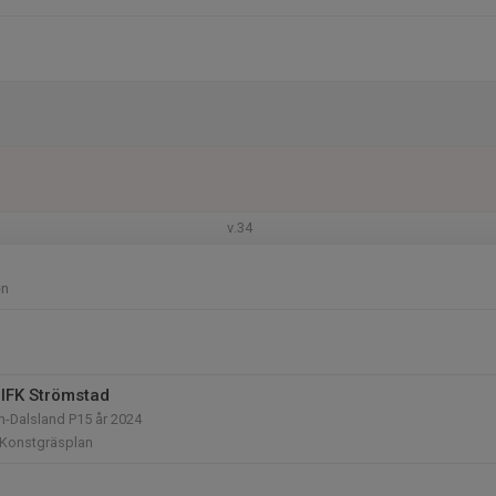
v.34
en
IFK Strömstad
n-Dalsland P15 år 2024
 Konstgräsplan