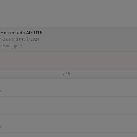
Herrestads AIF U15
n-Dalsland P15 år 2024
en Konstgräs
v.35
en
en