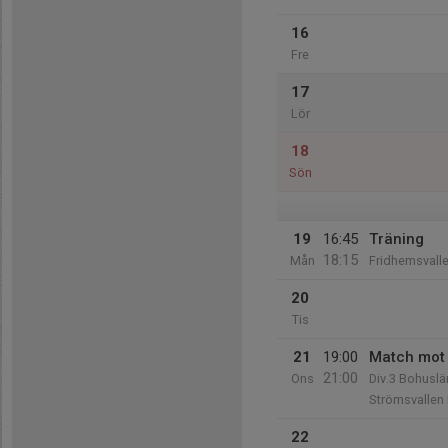
16
Fre
17
Lör
18
Sön
19
16:45
Träning
18:15
Mån
Fridhemsvall
20
Tis
21
19:00
Match mot 
21:00
Ons
Div.3 Bohuslä
Strömsvallen
22