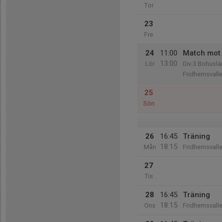
Tor
23
Fre
24
11:00
Match mot 
13:00
Lör
Div.3 Bohuslä
Fridhemsvall
25
Sön
26
16:45
Träning
18:15
Mån
Fridhemsvall
27
Tis
28
16:45
Träning
18:15
Ons
Fridhemsvall