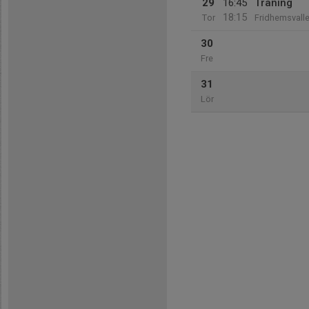
29
16:45
Träning
18:15
Tor
Fridhemsvall
30
Fre
31
Lör