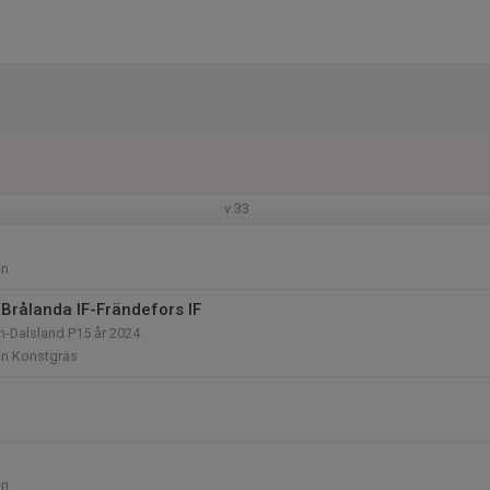
v.33
en
Brålanda IF-Frändefors IF
n-Dalsland P15 år 2024
en Konstgräs
en