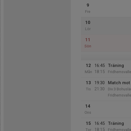
9
Fre
10
Lör
11
Sön
12
16:45
Träning
18:15
Mån
Fridhemsvall
13
19:30
Match mot 
21:30
Tis
Div.3 Bohuslä
Fridhemsvall
14
Ons
15
16:45
Träning
18:15
Tor
Fridhemsvall