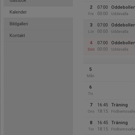
Gästbok
2
07:00
Oddebolle
Kalender
00:00
Fre
Uddevalla
Bildgalleri
3
07:00
Oddebolle
00:00
Lör
Uddevalla
Kontakt
4
07:00
Oddebolle
00:00
Sön
Uddevalla
5
Mån
6
Tis
7
16:45
Träning
18:15
Ons
Fridhemsvall
8
16:45
Träning
18:15
Tor
Fridhemsvall