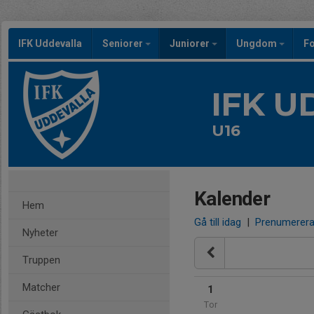
IFK Uddevalla
Seniorer
Juniorer
Ungdom
Fo
IFK 
U16
Kalender
Hem
Gå till idag
|
Prenumerer
Nyheter
Truppen
Matcher
1
Tor