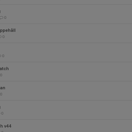
g
0
uppehåll
0
0
atch
0
nan
0
g
0
ch v44