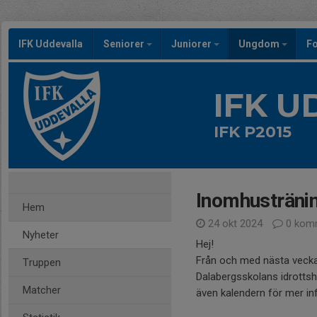
IFK Uddevalla
Seniorer
Juniorer
Ungdom
Fo
IFK 
IFK P2015
Inomhusträni
Hem
24 okt 2024
0 kom
Nyheter
Hej!
Från och med nästa vecka
Truppen
Dalabergsskolans idrottsha
Matcher
även kalendern för mer in