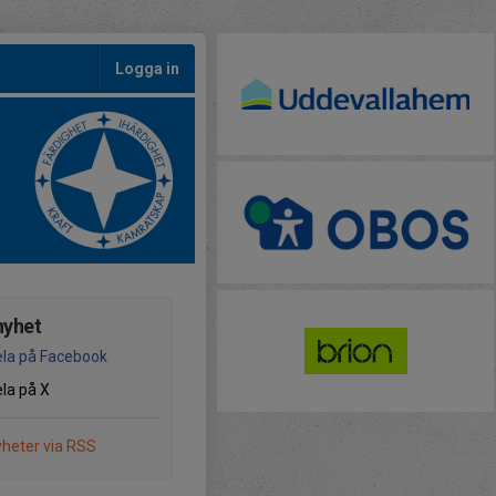
Logga in
nyhet
la på Facebook
la på X
heter via RSS