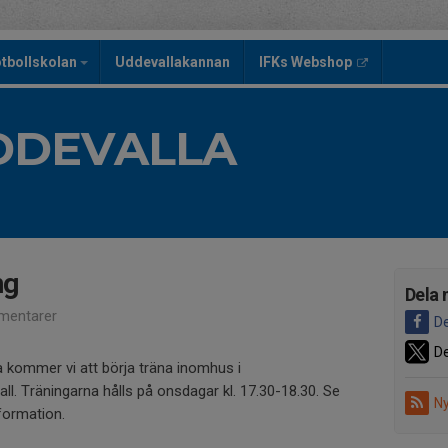
tbollskolan
Uddevallakannan
IFKs Webshop
UDDEVALLA
ng
Dela 
mentarer
De
De
 kommer vi att börja träna inomhus i
ll. Träningarna hålls på onsdagar kl. 17.30-18.30. Se
Ny
formation.