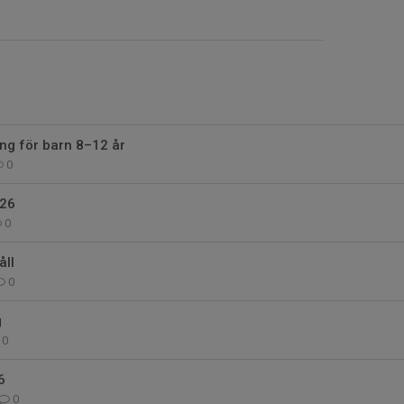
ing för barn 8–12 år
0
026
0
ll
0
g
0
6
0