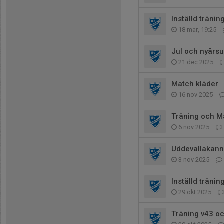
Inställd tränin
18 mar, 19:25
Jul och nyårs
21 dec 2025
Match kläder
16 nov 2025
Träning och M
6 nov 2025
Uddevallakan
3 nov 2025
Inställd tränin
29 okt 2025
Träning v43 o