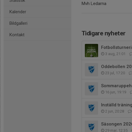
Statistik
Mvh Ledarna
Kalender
Bildgalleri
Tidigare nyheter
Kontakt
Fotbollsturner
3 aug, 21:01
Oddebollen 2
23 jul, 17:20
Sommaruppehå
16 jun, 19:19
Inställd tränin
2 jun, 20:28
Säsongen 202
29 mar, 12:35