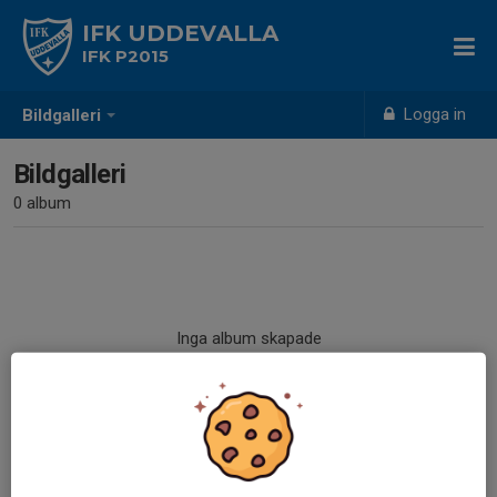
IFK UDDEVALLA
IFK P2015
Logga in
Bildgalleri
Bildgalleri
0 album
Inga album skapade