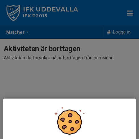
IFK UDDEVALLA
IFK P2015
Logga in
Matcher
Aktiviteten är borttagen
Aktiviteten du försöker nå är borttagen från hemsidan.