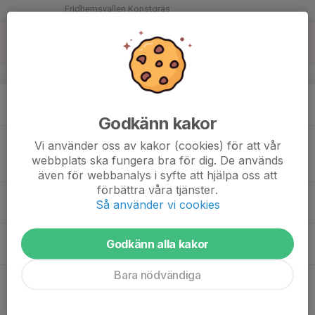
Fridhemsvallen Konstgräs
16
Sön
v.12
17
18:00
Utomhusträning
19:30
Mån
Fridhemsvallen
Godkänn kakor
18
19:30
Match mot Smögens IF
Vi använder oss av kakor (cookies) för att vår
21:30
Tis
DM Grupp A
webbplats ska fungera bra för dig. De används
Fridhemsvallen Konstgräs
även för webbanalys i syfte att hjälpa oss att
förbättra våra tjänster.
19
19:30
Utomhusträning
Så använder vi cookies
20:45
Ons
Fridhemsvallen
20
Godkänn alla kakor
Tor
Bara nödvändiga
21
19:00
Match mot Tanums IF
21:00
Fre
DM Grupp A
Sparvallen Konstgräs Tanum