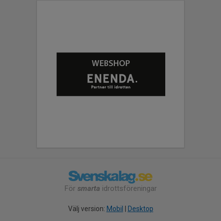
För
smarta
idrottsföreningar
Välj version:
Mobil
|
Desktop