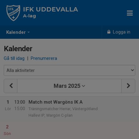
IFK UDDEVALLA
A-lag
Logga in
Kalender
Kalender
Gå till idag
|
Prenumerera
Mars 2025
1
13:00
Match mot Wargöns IK A
15:00
Lör
Träningsmatcher Herrar, Västergötland
Hallevi IP, Wargön C-plan
2
Sön