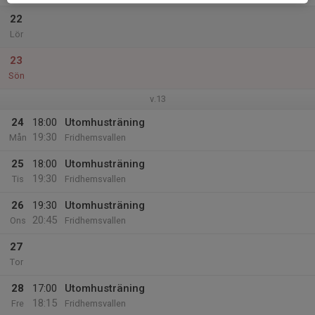
22
Lör
23
Sön
v.13
24
18:00
Utomhusträning
19:30
Mån
Fridhemsvallen
25
18:00
Utomhusträning
19:30
Tis
Fridhemsvallen
26
19:30
Utomhusträning
20:45
Ons
Fridhemsvallen
27
Tor
28
17:00
Utomhusträning
18:15
Fre
Fridhemsvallen