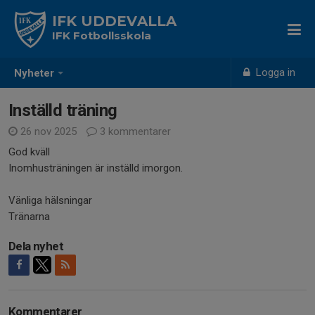
IFK UDDEVALLA
IFK Fotbollsskola
Logga in
Nyheter
Inställd träning
26 nov 2025
3 kommentarer
God kväll
Inomhusträningen är inställd imorgon.
Vänliga hälsningar
Tränarna
Dela nyhet
Kommentarer