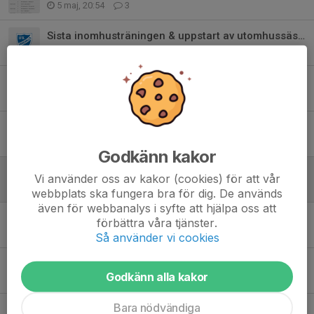
5 maj, 20:54
3
Sista inomhusträningen & uppstart av utomhussäsongen ⚽
26 apr, 20:56
0
Inställd träning
8 jan, 09:42
0
Jul och nyårsuppehåll
21 dec 2025
0
Godkänn kakor
Inställd träning
Vi använder oss av kakor (cookies) för att vår
26 nov 2025
3
webbplats ska fungera bra för dig. De används
även för webbanalys i syfte att hjälpa oss att
Hej
förbättra våra tjänster.
30 okt 2025
0
Så använder vi cookies
Inomhusträning
Godkänn alla kakor
28 sep 2025
0
Bara nödvändiga
Hej