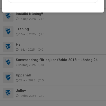
24 sep 2025
1
Inställd träning!!
14 sep 2025
2
Träning
16 aug 2025
0
Hej
16 jun 2025
0
Sammandrag för pojkar födda 2018 – Lördag 24 maj
20 maj 2025
3
Uppehåll
22 apr 2025
0
Jullov
19 dec 2024
0