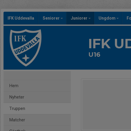
IFK Uddevalla
Seniorer
Juniorer
Ungdom
Fo
IFK 
U16
Hem
Nyheter
Truppen
Matcher