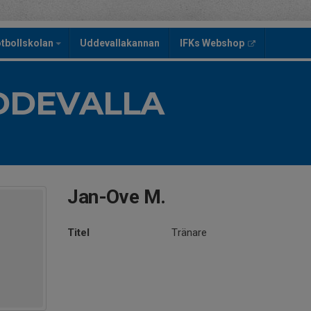
tbollskolan
Uddevallakannan
IFKs Webshop
UDDEVALLA
Jan-Ove M.
Titel
Tränare