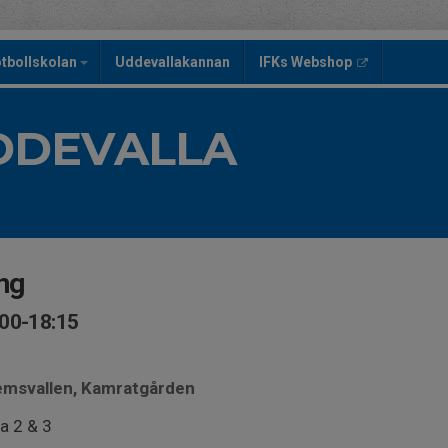
tbollskolan
Uddevallakannan
IFKs Webshop
UDDEVALLA
ng
:00-18:15
hemsvallen, Kamratgården
a 2 & 3