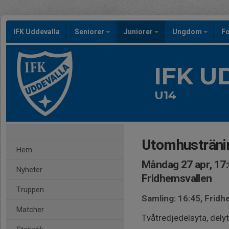
IFK Uddevalla
Seniorer
Juniorer
Ungdom
Fo
IFK 
U14
Utomhusträni
Hem
Måndag 27 apr, 17
Nyheter
Fridhemsvallen
Truppen
Samling: 16:45, Frid
Matcher
Tvåtredjedelsyta, delyt