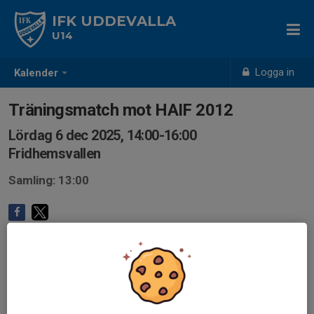
IFK UDDEVALLA
U14
Logga in
Kalender
Träningsmatch mot HAIF 2012
Lördag 6 dec 2025, 14:00-16:00
Fridhemsvallen
Samling: 13:00