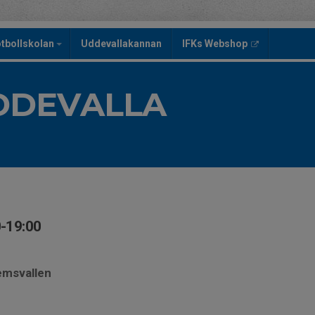
tbollskolan
Uddevallakannan
IFKs Webshop
UDDEVALLA
0-19:00
emsvallen