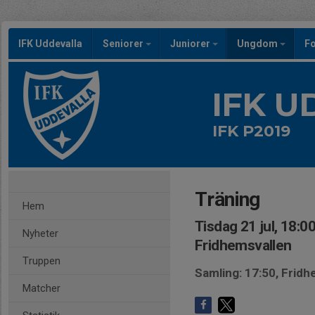
IFK Uddevalla
Seniorer
Juniorer
Ungdom
Fo
IFK 
IFK P2019
Träning
Hem
Tisdag 21 jul, 18:0
Nyheter
Fridhemsvallen
Truppen
Samling: 17:50, Fridh
Matcher