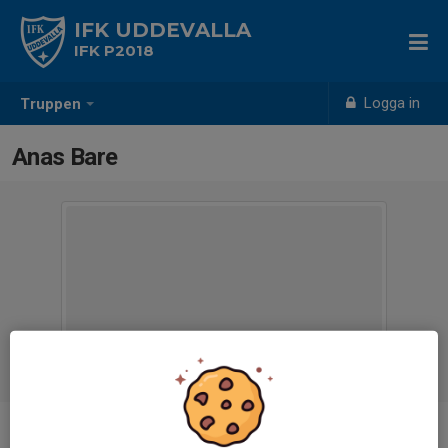
IFK UDDEVALLA
IFK P2018
Logga in
Truppen
Anas Bare
Position
-