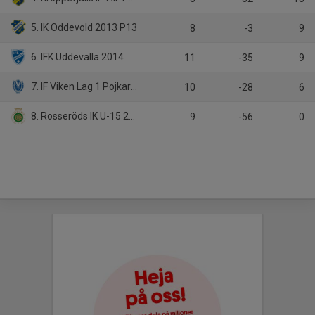
5. IK Oddevold 2013 P13
8
-3
9
6. IFK Uddevalla 2014
11
-35
9
7. IF Viken Lag 1 Pojkar födda 2012
10
-28
6
8. Rosseröds IK U-15 2012/13
9
-56
0