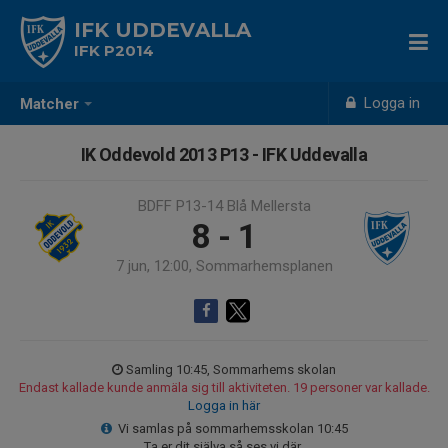
IFK UDDEVALLA
IFK P2014
Logga in
Matcher
IK Oddevold 2013 P13 - IFK Uddevalla
BDFF P13-14 Blå Mellersta
8 - 1
7 jun, 12:00, Sommarhemsplanen
Samling 10:45, Sommarhems skolan
Endast kallade kunde anmäla sig till aktiviteten. 19 personer var kallade.
Logga in här
Vi samlas på sommarhemsskolan 10:45
Ta er dit själva så ses vi där.