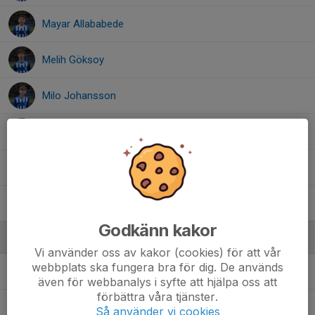
Mayar Allababede
Melih Göksoy
Milo Johansson
Muayad Mohamed
Oday Zaidan
Omar Manna
Godkänn kakor
Ledare
Vi använder oss av kakor (cookies) för att vår
webbplats ska fungera bra för dig. De används
Ludvig Berntsson
Tränare
även för webbanalys i syfte att hjälpa oss att
förbättra våra tjänster.
Shkelqim Salihi
Manager/Konsult
Så använder vi cookies