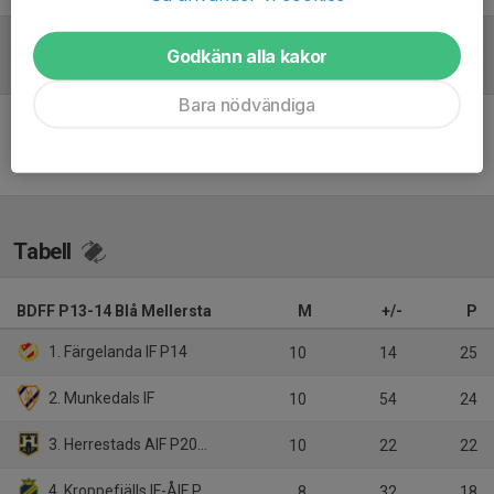
Godkänn alla kakor
Referat
Bara nödvändiga
Inget referat skrivet
Tabell
BDFF P13-14 Blå Mellersta
M
+/-
P
1. Färgelanda IF P14
10
14
25
2. Munkedals IF
10
54
24
3. Herrestads AIF P2012 Vit
10
22
22
4. Kroppefjälls IF-ÅIF P14
8
32
18