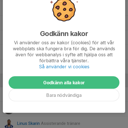
1. Jesper Kraft
16. Kid Bergqvist Månskär
Godkänn kakor
Raman Nerwai
Vi använder oss av kakor (cookies) för att vår
webbplats ska fungera bra för dig. De används
18. Tim Johansson
även för webbanalys i syfte att hjälpa oss att
förbättra våra tjänster.
Så använder vi cookies
12. Tim Kenty
Ledare
Godkänn alla kakor
Gustav Backelund
Målvaktstränare
Bara nödvändiga
Jonas "Kalle" Karlsson
Huvudtränare
Linus Skarin
Assisterande tränare