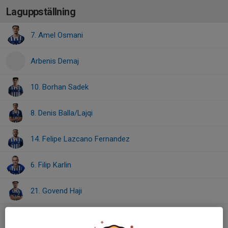
Laguppställning
7. Amel Osmani
Arbenis Demaj
10. Borhan Sadek
8. Denis Balla/Lajqi
14. Felipe Lazcano Fernandez
6. Filip Karlin
21. Govend Haji
2. Hamza Asadullah Almlkh