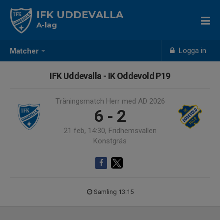
IFK UDDEVALLA
A-lag
Logga in
Matcher
IFK Uddevalla - IK Oddevold P19
Träningsmatch Herr med AD 2026
6 - 2
21 feb, 14:30, Fridhemsvallen
Konstgräs
Samling 13:15