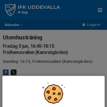
IFK UDDEVALLA
A-lag
Logga in
Kalender
Utomhusträning
Fredag 5 jun, 16:45-18:15
Fridhemsvallen (Kamratgården)
Samling: 16:15, Fridhemsvallen (Kamratgården)